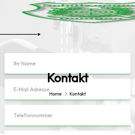
TELEFON
Kontakt
(05185) 95 75 07
Home
Kontakt